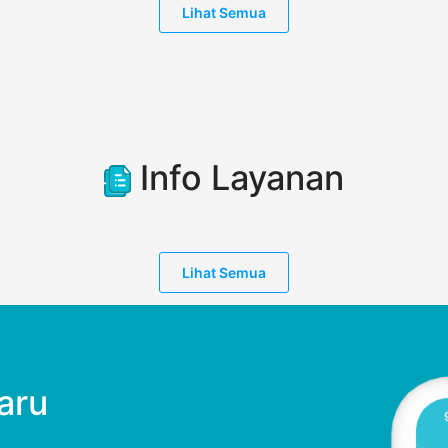
Lihat
Semua
Info Layanan
Lihat
Semua
aru