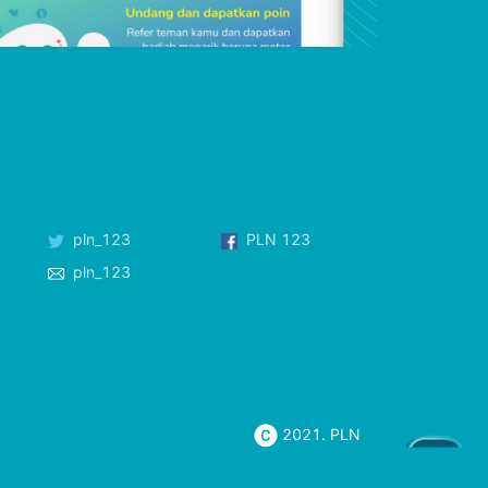
pln_123
PLN 123
pln_123
2021. PLN